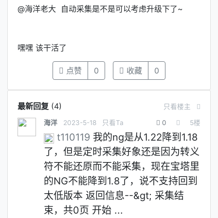
@海洋老大 自动采集是不是可以考虑升级下了~
嘿嘿 该干活了
点赞
0
收藏
0
最新回复
(
4
)
只看楼主
海洋
2023-5-18
只看Ta
0
5
楼
t110119
我的ng是从1.22降到1.18
了，但是定时采集好象还是因为转义
符不能还原而不能采集，现在宝塔里
的NG不能降到1.8了，说不支持回到
太低版本 返回信息--&gt; 采集结
束，共0页 开始 ...