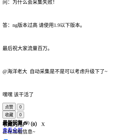
问：为什么会采集失败！
答：ng版本过高 请使用1.9以下版本。
最后祝大家流量百万。
@海洋老大 自动采集是不是可以考虑升级下了~
嘿嘿 该干活了
点赞
0
收藏
0
最新回复
(
0
)
收藏的用户（
0
）
X
查看全部
正在加载信息~