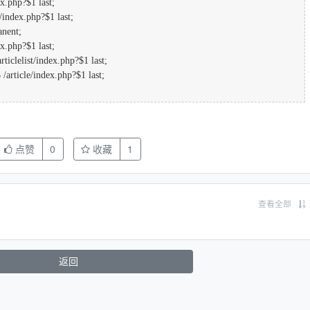
x.php?$1 last;
t/index.php?$1 last;
anent;
x.php?$1 last;
ticlelist/index.php?$1 last;
 /article/index.php?$1 last;
点赞
0
收藏
1
查看全部
返回