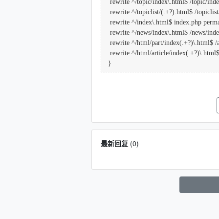
rewrite ^/topic/index\.html$ /topic/inde
rewrite ^/topiclist/(.+?).html$ /topiclis
rewrite ^/index\.html$ index.php perm
rewrite ^/news/index\.html$ /news/inde
rewrite ^/html/part/index(.+?)\.html$ /ar
rewrite ^/html/article/index(.+?)\.html$
}
最新回复
(
0
)