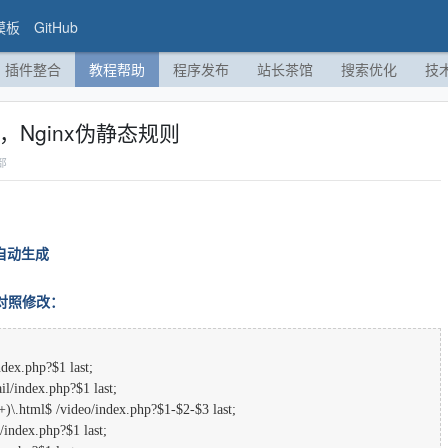
模板
GitHub
插件整合
教程帮助
程序发布
站长茶馆
搜索优化
技
，Nginx伪静态规则
部
接自动生成
请对照修改：
ndex.php?$1 last;
il/index.php?$1 last;
+)\.html$ /video/index.php?$1-$2-$3 last;
/index.php?$1 last;