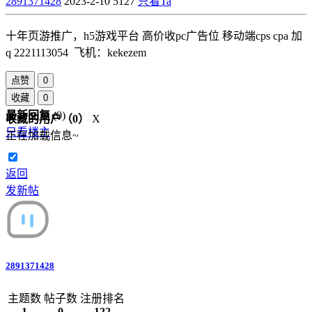
2891371428
2023-2-10
5127
只看Ta
十年页游推广，h5游戏平台 高价收pc广告位 移动端cps cpa 加
q 2221113054 飞机：kekezem
点赞
0
收藏
0
最新回复
(
0
)
收藏的用户（
0
）
X
只看楼主
正在加载信息~
返回
发新帖
2891371428
主题数
帖子数
注册排名
1
0
122