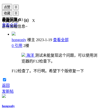
点赞
0
收藏
0
最新回复
(
1
)
收藏的用户（
0
）
X
查看全部
正在加载信息~
hongonly
楼主
2023-1-19
查看全部
0
引用
2
楼
海洋
测试未能复现这个问题，可以使用浏
览器的F12检查下。
F12检查了。不行啊。希望下个版修复一下
返回
发新帖
hongonly