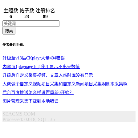
主题数
帖子数
注册排名
6
23
89
搜索
作者最近主题：
升级至v13后CKplayr大量404错误
内容页{playpage:hit}使用显示不出来数值
升级后自定义采集视频、文章入临时库没有显示
大佬做个自定义视频项目采集和自定义新闻项目采集啊脚本采集啊
后台百度推送怎么样设置重新0开始？
图片管理采集下载到本地错误
SEACMS.COM
Processed: 0.018, SQL: 35