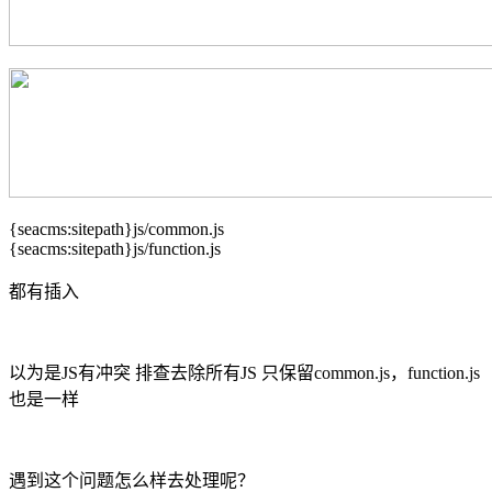
{seacms:sitepath}js/common.js
{seacms:sitepath}js/function.js
都有插入
以为是JS有冲突 排查去除所有JS 只保留common.js，function.js
也是一样
遇到这个问题怎么样去处理呢？