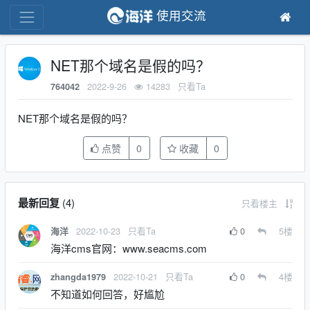
使用交流
NET那个域名是假的吗？
2022-9-26
14283
只看Ta
764042
NET那个域名是假的吗？
点赞
0
收藏
0
最新回复
(
4
)
只看楼主
2022-10-23
只看Ta
0
5
楼
海洋
海洋cms官网：www.seacms.com
2022-10-21
只看Ta
0
4
楼
zhangda1979
不知道如何回答，好尴尬