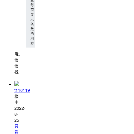
置
每
页
显
示
条
数
的
地
方
哦，
慢
慢
找
t110119
楼
主
2022-
8-
25
只
看