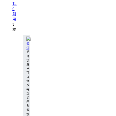
Ta
0
引
用
3
楼
海
洋
后
台
设
置
里
可
以
修
改
每
页
显
示
条
数，
没