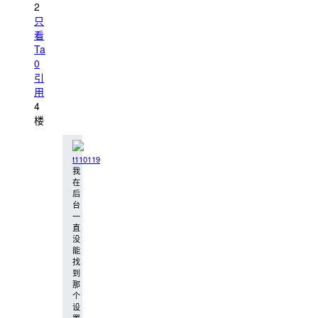
2
只
看
Ta
0
引
用
4
楼
t110119
我
在
后
台
一
直
没
能
找
到
那
个
设