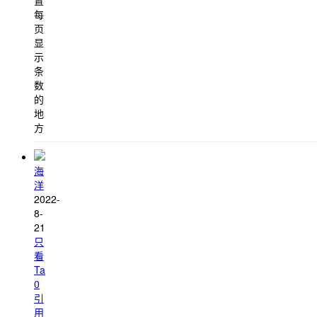
置
每
页
显
示
条
数
的
地
方
海
洋
2022-
8-
21
只
看
Ta
0
引
用