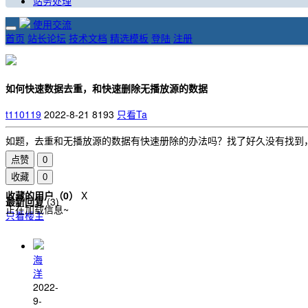
站务处理
使用交流
首页
站长论坛
技术文档
精选模板
登陆
注册
如何快速数据去重，和快速删除无播放源的数据
t110119
2022-8-21
8193
只看Ta
如题，去重和无播放源的数据有快速册除的办法吗？找了好久没有找到
点赞
0
收藏
0
收藏的用户（
0
）
X
最新回复
(
3
)
正在加载信息~
只看楼主
海
洋
2022-
9-