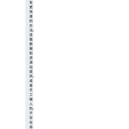
有
更
快
速
的
办
法。
连
载
数
据
和
资
源
站
提
供，
或
者
手
工
输
入
的，
不
存
在
自