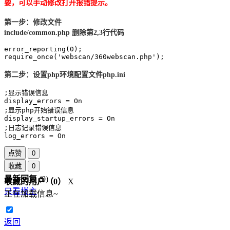
要，可以手动修改打开报错提示。
第一步：修改文件
include/common.php 删除第2,3行代码
error_reporting(0);

require_once('webscan/360webscan.php');
第二步：设置php环境配置文件php.ini
;显示错误信息  

display_errors = On  

;显示php开始错误信息  

display_startup_errors = On  

;日志记录错误信息  

log_errors = On
点赞
0
收藏
0
最新回复
(
0
)
收藏的用户（
0
）
X
只看楼主
正在加载信息~
返回