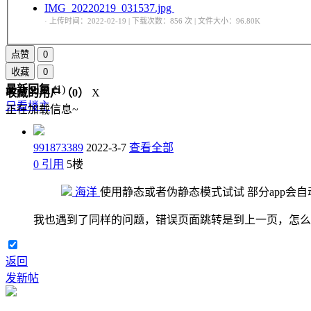
IMG_20220219_031537.jpg
· 上传时间：2022-02-19 | 下载次数：856 次 | 文件大小：96.80K
点赞
0
收藏
0
最新回复
(
1
)
收藏的用户（
0
）
X
只看楼主
正在加载信息~
991873389
2022-3-7
查看全部
0
引用
5
楼
海洋
使用静态或者伪静态模式试试 部分app会
我也遇到了同样的问题，错误页面跳转是到上一页，怎么
返回
发新帖