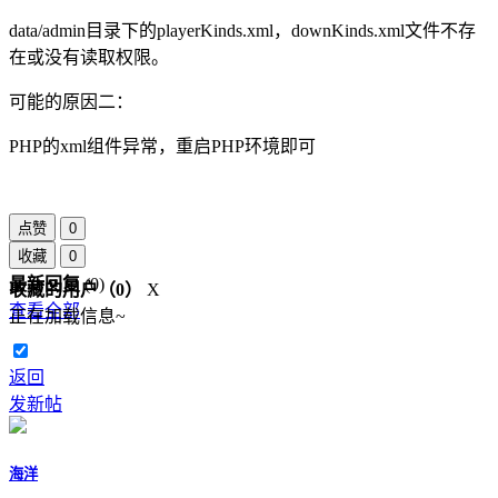
data/admin目录下的playerKinds.xml，downKinds.xml文件不存
在或没有读取权限。
可能的原因二：
PHP的xml组件异常，重启PHP环境即可
点赞
0
收藏
0
最新回复
(
0
)
收藏的用户（
0
）
X
查看全部
正在加载信息~
返回
发新帖
海洋