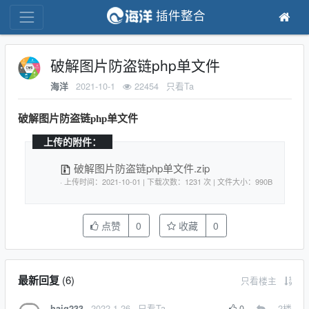
插件整合
破解图片防盗链php单文件
2021-10-1
22454
只看Ta
海洋
破解图片防盗链php单文件
上传的附件：
破解图片防盗链php单文件.zip
· 上传时间：2021-10-01 | 下载次数：1231 次 | 文件大小：990B
点赞
0
收藏
0
最新回复
(
6
)
只看楼主
2022-1-26
只看Ta
0
2
楼
haig233