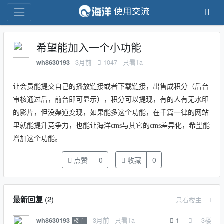
使用交流
希望能加入一个小功能
3月前
1047
只看Ta
wh8630193
让会员能提交自己的播放链接或者下载链接，出售成积分（后台
审核通过后，前台即可显示），积分可以提现，有的人有无水印
的影片，但没渠道变现，如果能多这个功能，在千篇一律的网站
里就能提升竞争力，也能让海洋cms与其它的cms差异化，希望能
增加这个功能。
点赞
0
收藏
0
最新回复
(
2
)
只看楼主
3月前
只看Ta
1
3
楼
wh8630193
楼主