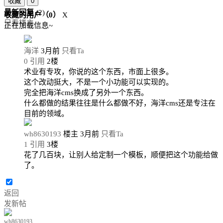
收藏
0
最新回复
(
2
)
收藏的用户（
0
）
X
只看楼主
正在加载信息~
海洋
3月前
只看Ta
0
引用
2
楼
术业有专攻，你说的这个东西，市面上很多。
这个改动挺大，不是一个小功能可以实现的。
完全把海洋cms换成了另外一个东西。
什么都做的结果往往是什么都做不好，海洋cms还是专注在
目前的领域。
wh8630193
楼主
3月前
只看Ta
1
引用
3
楼
花了几百块，让别人给定制一个模板，顺便把这个功能给做
了。
返回
发新帖
wh8630193