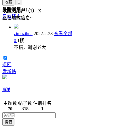
收藏
1
最新回复
(
1
)
收藏的用户（
1
）
X
只看楼主
正在加载信息~
zimozihua
2022-2-28
查看全部
0
1
楼
不错，谢谢老大
返回
发新帖
海洋
主题数
帖子数
注册排名
70
318
1
搜索