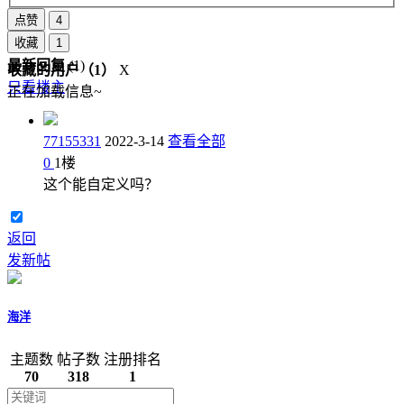
点赞
4
收藏
1
最新回复
(
1
)
收藏的用户（
1
）
X
只看楼主
正在加载信息~
77155331
2022-3-14
查看全部
0
1
楼
这个能自定义吗？
返回
发新帖
海洋
主题数
帖子数
注册排名
70
318
1