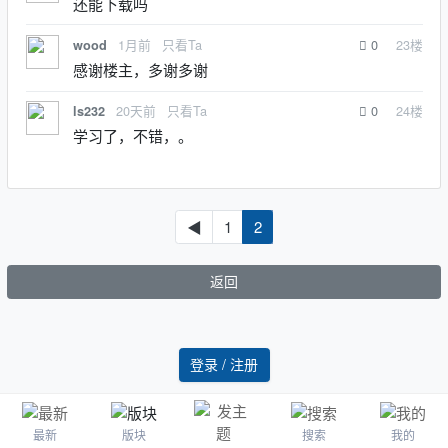
还能下载吗
1月前
只看Ta
0
23
楼
wood
感谢楼主，多谢多谢
20天前
只看Ta
0
24
楼
ls232
学习了，不错，。
◀
1
2
返回
登录 / 注册
最新
版块
搜索
我的