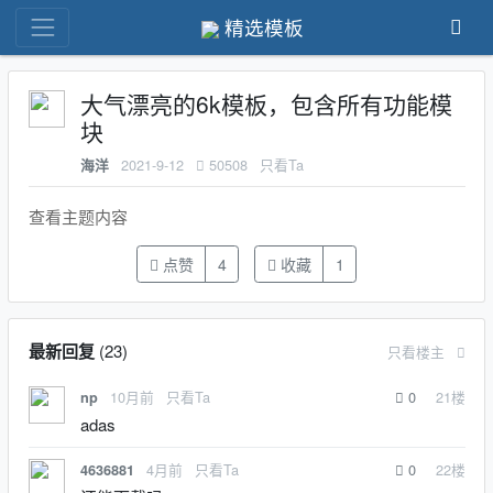
精选模板
大气漂亮的6k模板，包含所有功能模
块
2021-9-12
50508
只看Ta
海洋
查看主题内容
点赞
4
收藏
1
最新回复
(
23
)
只看楼主
10月前
只看Ta
0
21
楼
np
adas
4月前
只看Ta
0
22
楼
4636881