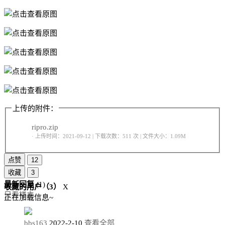
上传的附件：
ripro.zip
· 上传时间：2021-09-12 | 下载次数：511 次 | 文件大小：1.09M
点赞
12
收藏
3
最新回复
(
1
)
收藏的用户（
3
）
X
只看楼主
正在加载信息~
bbs163
2022-2-10
查看全部