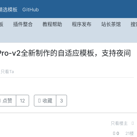
精选模板
GitHub
板
插件整合
教程帮助
程序发布
站长茶馆
搜
Pro-v2全新制作的自适应模板，支持夜间
只看Ta
点赞
12
收藏
3
只看楼主
0
21
楼