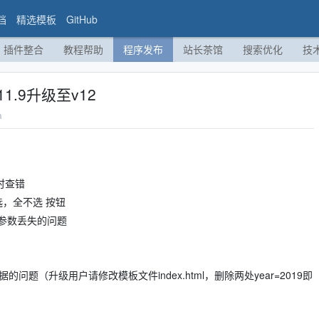
档
精选模板
GitHub
插件整合
教程帮助
程序发布
站长茶馆
搜索优化
技
1.9升级至v12
a
时查错
，全不选 按钮
参数丢失的问题
据的问题（升级用户请修改模板文件index.html，删除两处year=2019即