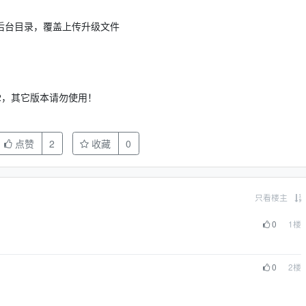
际后台目录，覆盖上传升级文件
12，其它版本请勿使用！
点赞
2
收藏
0
只看楼主
0
1
楼
0
2
楼