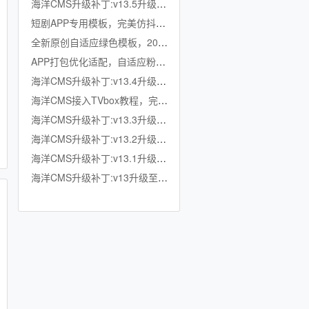
海洋CMS升级补丁:v13.5升级至v13.6
短剧APP专用模板，完美仿抖音竖屏短剧模板，滑动上下集，点赞收藏
全新原创自适应绿色模板，200K超小体积，加强版播放记录、搜索历史模块
APP打包优化适配，自适应粉色模板，小体积秒加载，模拟app动画效果，适合X
海洋CMS升级补丁:v13.4升级至v13.5
海洋CMS接入TVbox教程，完美适配TVbox，影视仓，OK影视等软件
海洋CMS升级补丁:v13.3升级至v13.4
海洋CMS升级补丁:v13.2升级至v13.3
海洋CMS升级补丁:v13.1升级至v13.2
海洋CMS升级补丁:v13升级至v13.1