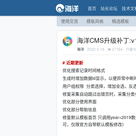
首页
站长论坛
技术文
使用交流
模板风格
精选模板
海洋CMS升级补丁:v1
2022-5-16
27164
只看T
海洋
# 近期更新
优化搜索记录时间格式
生成时增加数据id显示，以便异常中断
用户组权限 分类选择，增加全选，反选
修复采集自动跳过出错页时，采集分类
优化部分使用界面
优化部分帮助信息
修复默认模板首页 只调用year=2019数
可，仅限官方自带默认模板修改）