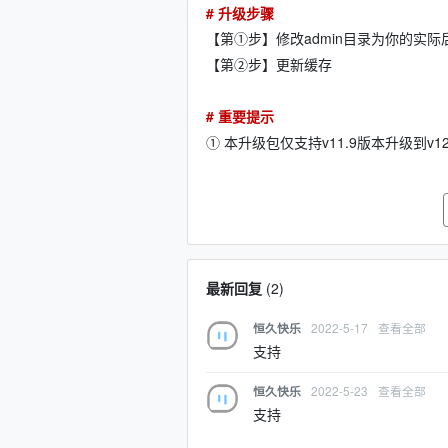
# 升级步骤
【第①步】修改admin目录为你的实
【第②步】更新缓存
# 重要提示
① 本升级包仅支持v11.9版本升级到v
最新回复
(
2
)
2022-5-17
查看全部
恒久快乐
支持
2022-5-23
查看全部
恒久快乐
支持