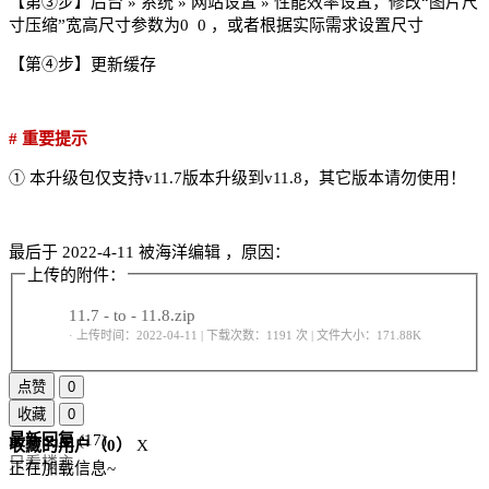
【第③步】后台 » 系统 » 网站设置 » 性能效率设置，修改“图片尺
寸压缩”宽高尺寸参数为0 0 ，或者根据实际需求设置尺寸
【第④步】更新缓存
# 重要提示
① 本升级包仅支持v11.7版本升级到v11.8，其它版本请勿使用！
最后于
2022-4-11 被海洋编辑 ，原因：
上传的附件：
11.7 - to - 11.8.zip
· 上传时间：2022-04-11 | 下载次数：1191 次 | 文件大小：171.88K
点赞
0
收藏
0
最新回复
(
17
)
收藏的用户（
0
）
X
只看楼主
正在加载信息~