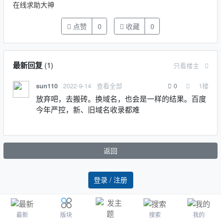
在线求助大神
点赞
0
收藏
0
最新回复
(
1
)
只看楼主
2022-9-14
查看全部
0
1
楼
sun110
放弃吧，去搬砖。换域名，也会是一样的结果。百度
今年严控，新、旧域名收录都难
返回
登录 / 注册
最新
搜索
我的
版块